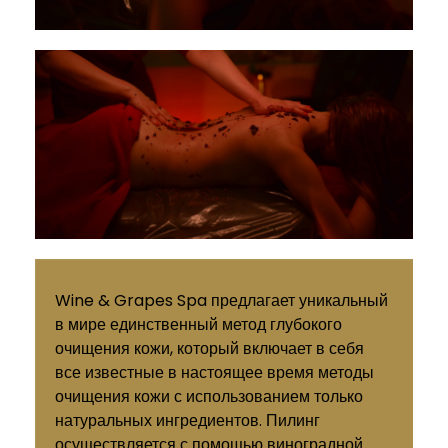
Wine & Grapes Spa предлагает уникальный
в мире единственный метод глубокого
очищения кожи, который включает в себя
все известные в настоящее время методы
очищения кожи с использованием только
натуральных ингредиентов. Пилинг
осуществляется с помощью виноградной