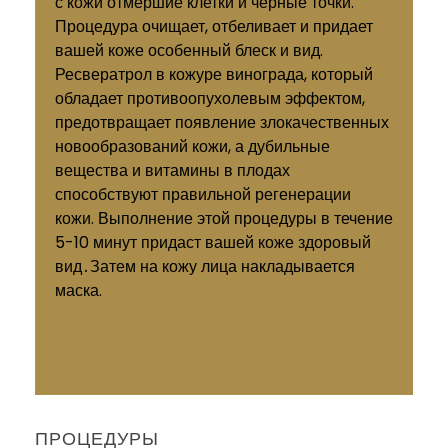
с кожи отмершие клетки и черные точки.
Процедура очищает, отбеливает и придает
вашей коже особенный блеск и вид.
Ресвератрол в кожуре винограда, который
обладает противоопухолевым эффектом,
предотвращает появление злокачественных
новообразований кожи, а дубильные
вещества и витамины в плодах
способствуют правильной регенерации
кожи. Выполнение этой процедуры в течение
5-10 минут придаст вашей коже здоровый
вид․Затем на кожу лица накладывается
маска.
ПРОЦЕДУРЫ