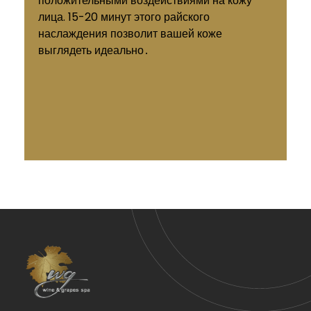
положительными воздействиями на кожу
лица. 15-20 минут этого райского
наслаждения позволит вашей коже
выглядеть идеально․
Wine & Grapes Spa