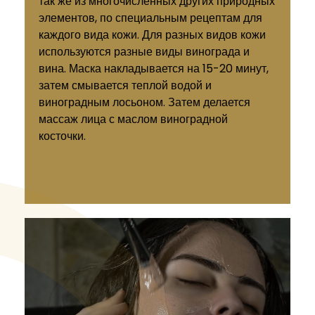
так же из многочисленных других природных
элементов, по специальным рецептам для
каждого вида кожи. Для разных видов кожи
используются разные виды винограда и
вина. Маска накладывается на 15-20 минут,
затем смывается теплой водой и
виноградным лосьоном. Затем делается
массаж лица с маслом виноградной
косточки.