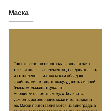
Маска
Так как в состав винограда и вина входят
тысячи полезных элементов, следовательно,
изготовленные из них маски обладают
свойствами стягивать кожу, удалять лишний
блеск,омолаживать,удалять
морщинки,освежать кожу, отбеливать,
ускорять регенерацию кожи и тонизировать
ее. Маски приготавливаются из винограда, а