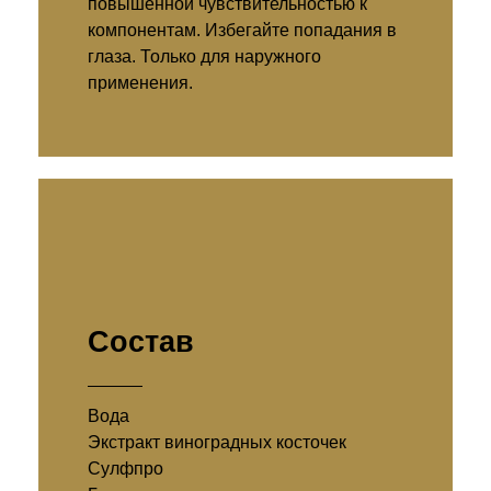
повышенной чувствительностью к
компонентам. Избегайте попадания в
глаза. Только для наружного
применения.
Состав
Вода
Экстракт виноградных косточек
Сулфпро