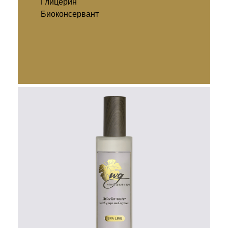
Глицерин
Биоконсервант