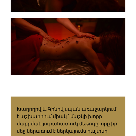
Խաղողով և Գինով սպան առաջարկում
է աշխարհում միակ ՝ մաշկի խորը
մաքրման յուրահատուկ մեթոդը, որը իր
մեջ ներառում է ներկայումս հայտնի