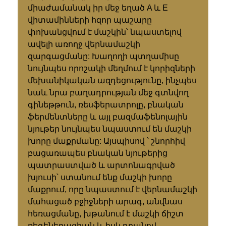
միաժամանակ իր մեջ եղած A և E
վիտամինների հզոր պաշարը
փոխանցվում է մաշկին՝ նպաստելով
ավելի առողջ վերնամաշկի
զարգացմանը: Խաղողի պտղամիսը
նույնպես որոշակի մեղմում է կորիզների
մեխանիկական ազդեցությունը, ինչպես
նաև նրա բաղադրության մեջ գտնվող
գինեթթուն, ռեսֆերատրոլը, բնական
ֆերմենտները և այլ բազմաֆենոլային
նյութեր նույնպես նպաստում են մաշկի
խորը մաքրմանը: Այսպիսով ՝ շնորհիվ
բացառապես բնական նյութերից
պատրաստված և արտոնագրված
խյուսի՝ ստանում ենք մաշկի խորը
մաքրում, որը նպաստում է վերնամաշկի
մահացած բջիջների արագ, անվնաս
հեռացմանը, խթանում է մաշկի ճիշտ
ռեգեներացիան և իսկ դրանով