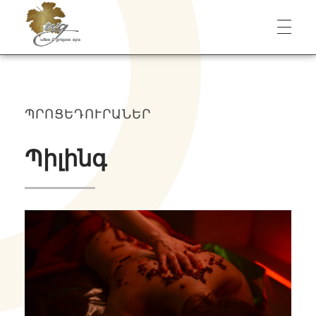
Wine & Grapes Spa
ՊՐՈՑԵԴՈՒՐԱՆԵՐ
Պիլինգ