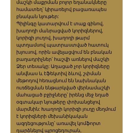
մաշկի մաքրման բոլոր եղանակները
համատեղ՝ կիրառելով բացառապես
բնական նյութեր:
Պիլինգը կատարվում է տաք գինով,
խաղողի մանրացված կորիզներով,
կորիզի յուղով, խաղողի թարմ
պտղամսով պատրաստված հատուկ
խյուսով, որին ավելացվում են բնական
բաղադրիչներ՝ հաշվի առնելով մաշկի
Ձեր տեսակը: Աղացած չոր կորիզները
անվնաս և էֆեկտիվ ձևով, շփման
մեթոդով հեռացնում են նախնական
ուռճեցման ենթարկված վերնամաշկի
մահացած բջիջները՝ իրենց մեջ եղած
օգտակար նյութերը փոխանցելով
մարմնին: Խաղողի կորիզի յուղը մեղմում
է կորիզների մեխանիկական
ազդեցությունը՝ առավել կոմֆորտ
դարձնելով պրոցեդուրան,